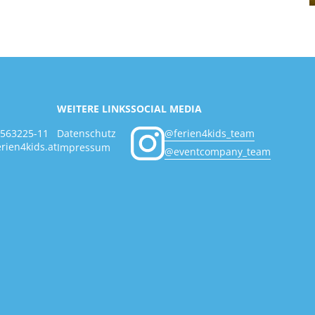
WEITERE LINKS
SOCIAL MEDIA
Datenschutz
@ferien4kids_team
2563225-11
rien4kids.at
Impressum
@eventcompany_team