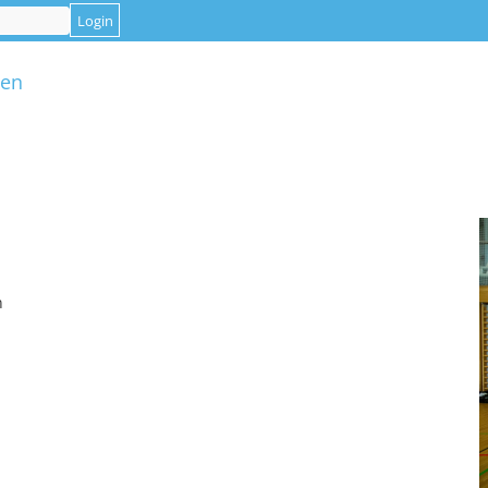
gen
n