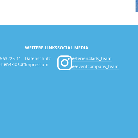
WEITERE LINKS
SOCIAL MEDIA
Datenschutz
@ferien4kids_team
2563225-11
rien4kids.at
Impressum
@eventcompany_team