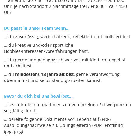
Trainer:in: Mo 7:30 – ca. 13:00 Uhr / Di – Do 8:30 – ca. 13:00
Uhr, je nach Standort 2 Nachmittage frei / Fr 8:30 – ca. 14:30
Uhr
Du passt in unser Team wenn…
… du zuverlässig, wertschätzend, reflektiert und motiviert bist.
… du kreative und/oder sportliche
Hobbies/Interessen/Vorerfahrungen hast.
… du gerne und pädagogisch wertvoll mit Kindern umgehst
und arbeitest.
… du
mindestens 18 Jahre alt bist
, gerne Verantwortung
übernimmst und selbstständig arbeiten kannst.
Bevor du dich bei uns bewirbst….
… lese dir die Informationen zu den einzelnen Schwerpunkten
sorgfältig durch!
… bereite folgende Dokumente vor: Lebenslauf (PDF),
Ausbildungsnachweise zB. Übungsleiter:in (PDF), Profilbild
(jpg, png)